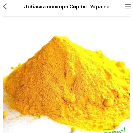
Добавка попкорн Сир 1кг. Україна
Упаковка для фаст фуда, піцерій,
ресторанів
Склянки, кришки, тримачі,
трубочки
Упаковка для суші
Паперові пакети та куточки
Картонні коробки
Коробки для кондитерських
виробів