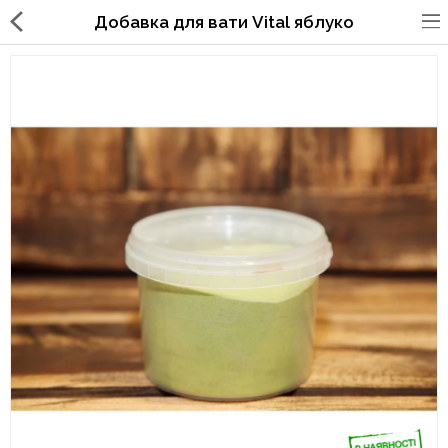
Добавка для вати Vital яблуко
Упаковка для фаст фуда, піцерій,
ресторанів
Склянки, кришки, тримачі,
трубочки
Упаковка для суші
Паперові пакети та куточки
Картонні коробки
Коробки для кондитерських
виробів