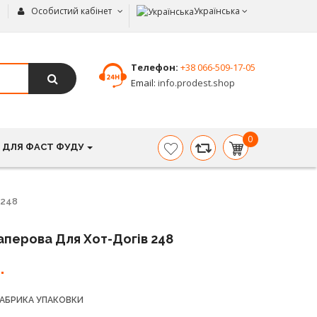
Особистий кабінет
Українська
Телефон:
+38 066-509-17-05
Email:
info.prodest.shop
0
 ДЛЯ ФАСТ ФУДУ
item(s)
-
0.00
грн.
 248
аперова Для Хот-Догів 248
.
АБРИКА УПАКОВКИ