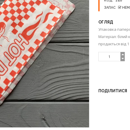
КОД:
248
ЗАПАС
НЕМ
ОГЛЯД
Упаковка паперо
Матеріал: білий 
продається від 1 
ПОДІЛИТИСЯ