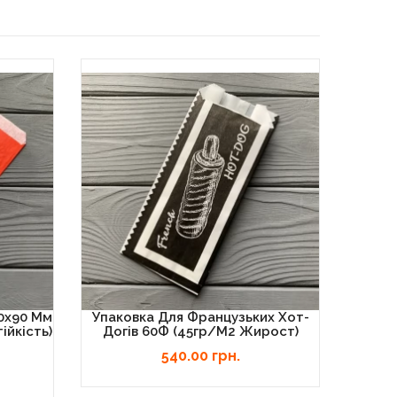
30х90 Мм
Упаковка Для Французьких Хот-
Упаков
йкість)
Догів 60Ф (45гр/м2 Жирост)
540.00 грн.