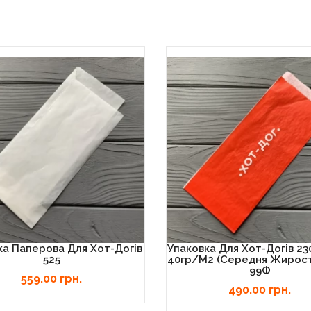
ка Паперова Для Хот-Догів
Упаковка Для Хот-Догів 2
525
40гр/м2 (середня Жирості
99Ф
559.00 грн.
490.00 грн.