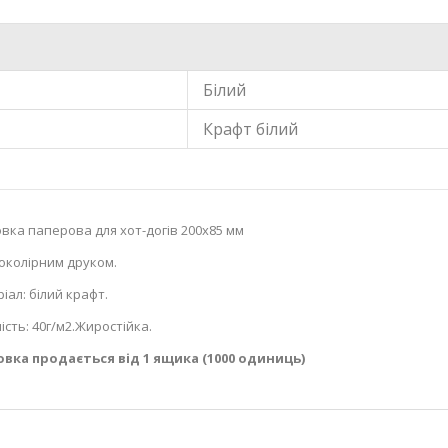
Білий
Крафт білий
вка паперова для хот-догів 200х85 мм
околірним друком.
іал: білий крафт.
ість: 40г/м2.Жиростійка.
овка продається від 1 ящика (1000 одиниць)