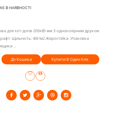
АЄ В НАЯВНОСТІ
ва для хот-догів 200х85 мм З одноколірним друком.
крафт. Щільність: 40г/м2.Жиростійка. Упаковка
ящика ...
Купити В Один Клік